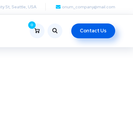
ity St, Seattle, USA
onum_company@mail.com
0
Contact Us